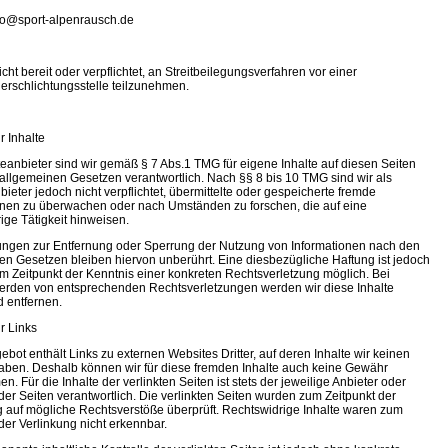
nfo@sport-alpenrausch.de
icht bereit oder verpflichtet, an Streitbeilegungsverfahren vor einer
erschlichtungsstelle teilzunehmen.
r Inhalte
teanbieter sind wir gemäß § 7 Abs.1 TMG für eigene Inhalte auf diesen Seiten
allgemeinen Gesetzen verantwortlich. Nach §§ 8 bis 10 TMG sind wir als
ieter jedoch nicht verpflichtet, übermittelte oder gespeicherte fremde
onen zu überwachen oder nach Umständen zu forschen, die auf eine
ige Tätigkeit hinweisen.
tungen zur Entfernung oder Sperrung der Nutzung von Informationen nach den
en Gesetzen bleiben hiervon unberührt. Eine diesbezügliche Haftung ist jedoch
em Zeitpunkt der Kenntnis einer konkreten Rechtsverletzung möglich. Bei
rden von entsprechenden Rechtsverletzungen werden wir diese Inhalte
 entfernen.
r Links
bot enthält Links zu externen Websites Dritter, auf deren Inhalte wir keinen
haben. Deshalb können wir für diese fremden Inhalte auch keine Gewähr
. Für die Inhalte der verlinkten Seiten ist stets der jeweilige Anbieter oder
der Seiten verantwortlich. Die verlinkten Seiten wurden zum Zeitpunkt der
g auf mögliche Rechtsverstöße überprüft. Rechtswidrige Inhalte waren zum
der Verlinkung nicht erkennbar.