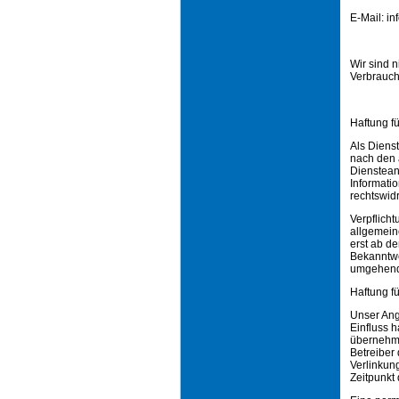
E-Mail: i
Wir sind n
Verbrauch
Haftung fü
Als Diens
nach den 
Diensteanb
Informati
rechtswidr
Verpflich
allgemein
erst ab d
Bekanntwe
umgehend
Haftung fü
Unser Ange
Einfluss 
übernehmen
Betreiber 
Verlinkun
Zeitpunkt 