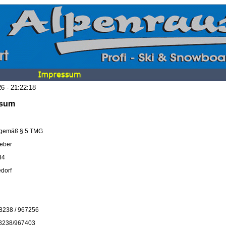
6 - 21:22:18
ssum
gemäß § 5 TMG
eber
34
dorf
08238 / 967256
08238/967403