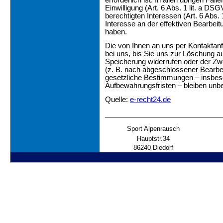
erforderlich ist. In allen übrigen Fäll
Einwilligung (Art. 6 Abs. 1 lit. a DS
berechtigten Interessen (Art. 6 Abs. 
Interesse an der effektiven Bearbeit
haben.
Die von Ihnen an uns per Kontaktan
bei uns, bis Sie uns zur Löschung auf
Speicherung widerrufen oder der Zwe
(z. B. nach abgeschlossener Bearbe
gesetzliche Bestimmungen – insbes
Aufbewahrungsfristen – bleiben unbe
Quelle:
e-recht24.de
_____________________________
Sport Alpenrausch
Hauptstr.34
86240 Diedorf