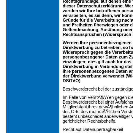
Rechtsgrundlage, auf denen eine 
dieser Datenschutzerklärung. We
werden wir Ihre betroffenen per
verarbeiten, es sei denn, wir kö
Gründe für die Verarbeitung nachw
und Freiheiten überwiegen oder di
Geltendmachung, Ausübung oder 
Rechtsansprüchen (Widerspruch n
Werden Ihre personenbezogenen D
Direktwerbung zu betreiben, so ha
Widerspruch gegen die Verarbeitu
personenbezogener Daten zum Zw
einzulegen; dies gilt auch für das 
Direktwerbung in Verbindung ste
Ihre personenbezogenen Daten a
der Direktwerbung verwendet (Wid
DSGVO).
Beschwerderecht bei der zuständig
Im Falle von VerstÃ¶ÃŸen gegen di
Beschwerderecht bei einer Aufsicht
Mitgliedstaat ihres gewÃ¶hnlichen Au
des Orts des mutmaÃŸlichen Verst
besteht unbeschadet anderweitiger v
gerichtlicher Rechtsbehelfe.
Recht auf Datenübertragbarkeit